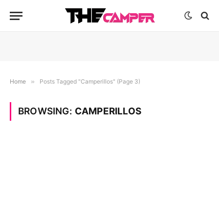
Home
»
Posts Tagged "Camperillos" (Page 3)
BROWSING:
CAMPERILLOS