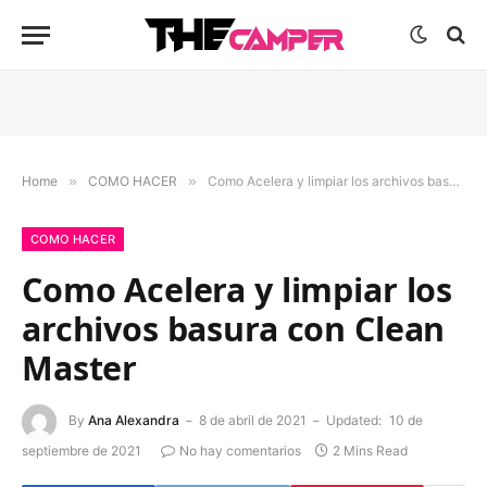
Home
»
COMO HACER
»
Como Acelera y limpiar los archivos basura con Clean Master
COMO HACER
Como Acelera y limpiar los
archivos basura con Clean
Master
By
Ana Alexandra
8 de abril de 2021
Updated:
10 de
septiembre de 2021
No hay comentarios
2 Mins Read