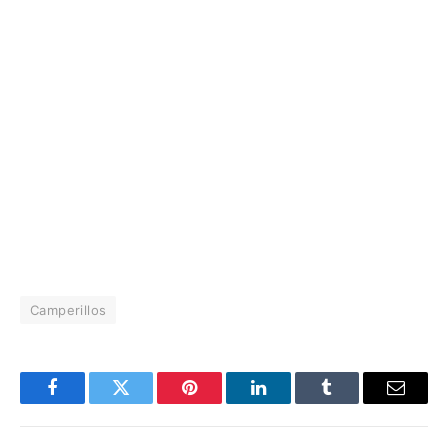
Camperillos
Facebook
Twitter
Pinterest
LinkedIn
Tumblr
Email