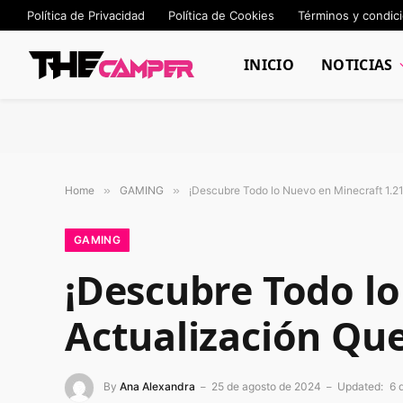
Política de Privacidad
Política de Cookies
Términos y condic
INICIO
NOTICIAS
Home
»
GAMING
»
¡Descubre Todo lo Nuevo en Minecraft 1.2
GAMING
¡Descubre Todo lo
Actualización Qu
By
Ana Alexandra
25 de agosto de 2024
Updated:
6 