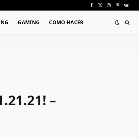
Facebook
X
Instagram
Pinterest
VKont
(Twitter)
ING
GAMING
COMO HACER
.21.21! –