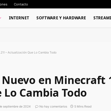
iones
Contacto
INTERNET
SOFTWARE Y HARDWARE
STREAM
1.21! – Actualización Que Lo Cambia Todo
 Nuevo en Minecraft 1
e Lo Cambia Todo
de septiembre de 2024
No hay comentarios
5 Mins Read