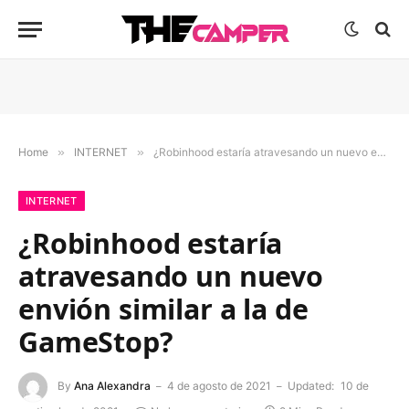
Home
»
INTERNET
»
¿Robinhood estaría atravesando un nuevo envión similar a la de GameStop?
INTERNET
¿Robinhood estaría
atravesando un nuevo
envión similar a la de
GameStop?
By
Ana Alexandra
4 de agosto de 2021
Updated:
10 de