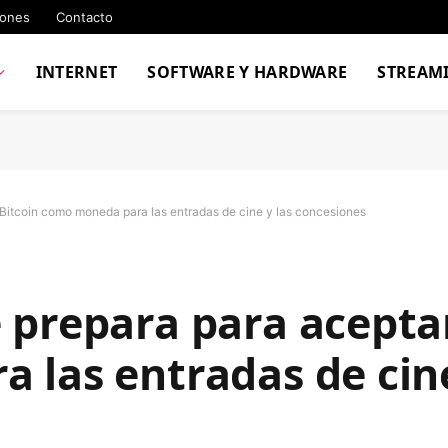
iones
Contacto
INTERNET
SOFTWARE Y HARDWARE
STREAM
Bitcoin como moneda para las entradas de cine y las concesiones
 prepara para aceptar
las entradas de cine