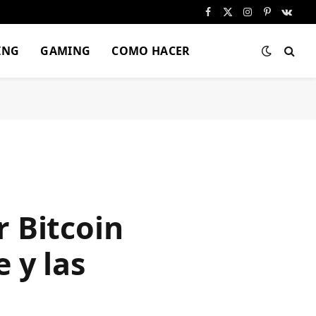
Facebook
X
Instagram
Pinterest
VKont
(Twitter)
ING
GAMING
COMO HACER
 Bitcoin
 y las