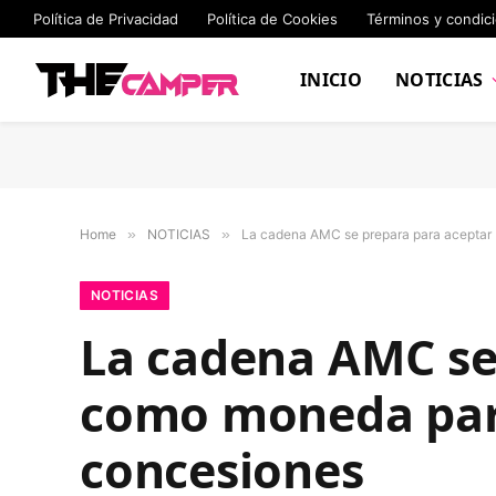
Política de Privacidad
Política de Cookies
Términos y condic
INICIO
NOTICIAS
Home
»
NOTICIAS
»
La cadena AMC se prepara para aceptar 
NOTICIAS
La cadena AMC se
como moneda para 
concesiones